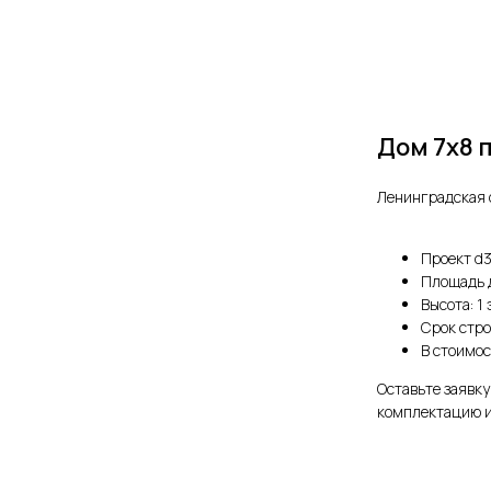
Дом 7х8 
Ленинградская 
Проект d
Площадь д
Высота: 1 
Срок стро
В стоимос
Оставьте заявк
комплектацию и