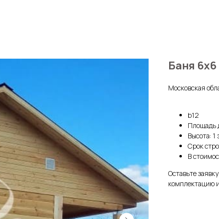
Баня 6х6
Московская обл
b12
Площадь д
Высота: 1
Срок стро
В стоимос
Оставьте заявк
комплектацию и